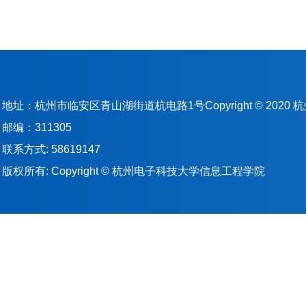
地址：杭州市临安区青山湖街道杭电路1号Copyright © 202
邮编：311305
联系方式: 58619147
版权所有: Copyright © 杭州电子科技大学信息工程学院