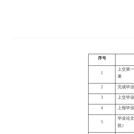
序号
上交第
1
果
2
完成毕
3
上交毕
4
上报毕
毕业论
5
批）