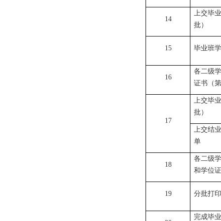
上交毕
14
批）
15
毕业班
各二级
16
证书（
上交毕
批）
17
上交结
单
各二级
18
和学位
19
分批打
完成毕