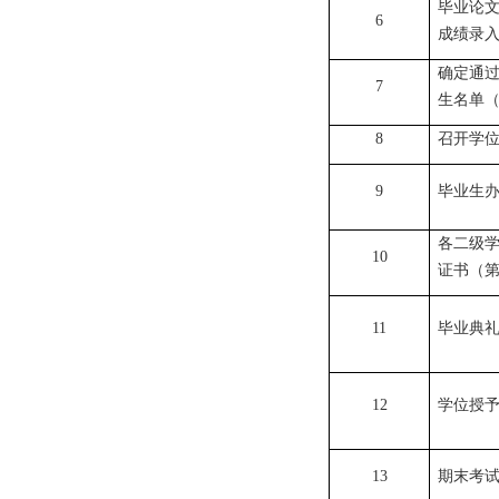
毕业论
6
成绩录
确定通
7
生名单
8
召开学
9
毕业生
各二级
10
证书（
11
毕业典
12
学位授
13
期末考