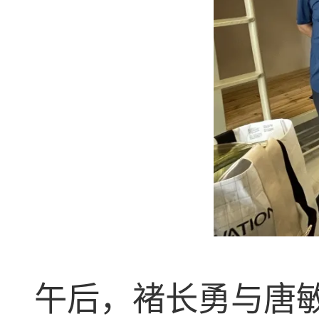
午后，
褚长勇
与唐