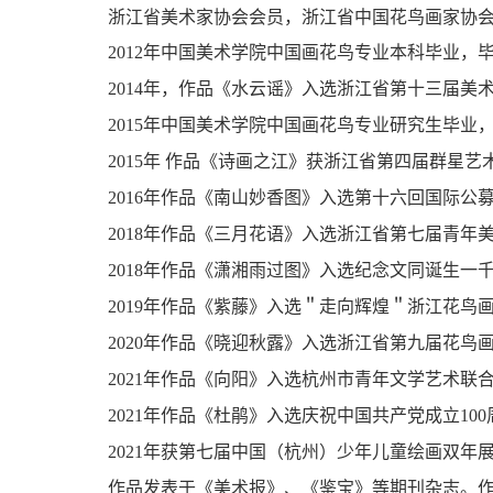
浙江省美术家协会会员，浙江省中国花鸟画家协
2012
年中国美术学院中国画花鸟专业本科毕业，毕
2014
年，作品《水云谣》入选浙江省第十三届美
2015
年中国美术学院中国画花鸟专业研究生毕业，
2015
年 作品《诗画之江》获浙江省第四届群星艺
2016
年作品《南山妙香图》入选第十六回国际公
2018
年作品《三月花语》入选浙江省第七届青年
2018
年作品《潇湘雨过图》入选纪念文同诞生一千
2019
年作品《紫藤》入选＂走向辉煌＂浙江花鸟
2020
年作品《晓迎秋露》入选浙江省第九届花鸟
2021
年作品《向阳》入选杭州市青年文学艺术联
2021
年作品《杜鹃》入选庆祝中国共产党成立
100
2021
年获第七届中国（杭州）少年儿童绘画双年
作品发表于《美术报》、《鉴宝》等期刊杂志。