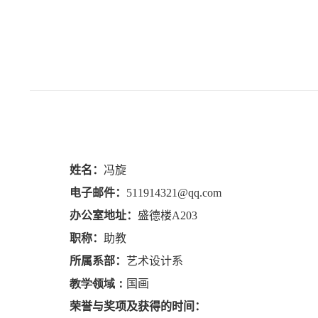
姓名：
冯旋
电子邮件：
511914321@qq.com
办公室地址：
盛德楼A
203
职称：
助教
所属
系部
：
艺术设计系
教学领域：
国画
荣誉与奖项
及
获得的时间：