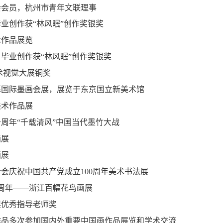
会会员，杭州市青年文联理事
业创作获“林风眠”创作奖银奖
术作品展览
毕业创作获“林风眠”创作奖银奖
术视觉大展铜奖
募国际墨画会展，展览于东京国立新美术馆
美术作品展
周年“千载清风”中国当代墨竹大战
画展
画展
合会庆祝中国共产党成立
100
周年美术书法展
周年——浙江百幅花鸟画展
展优秀指导老师奖
作品多次参加国内外重要中国画作品展览和学术交流