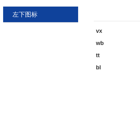
左下图标
vx
wb
tt
bl