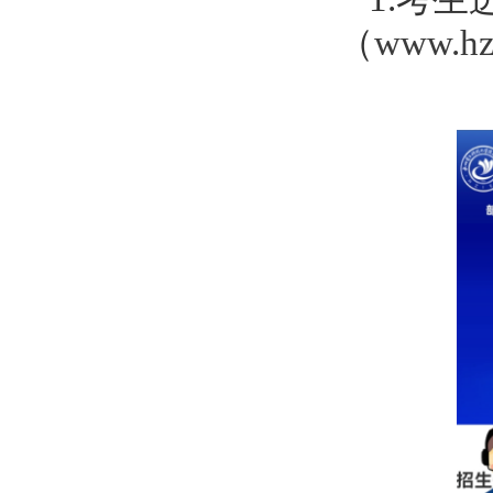
（
www.hz