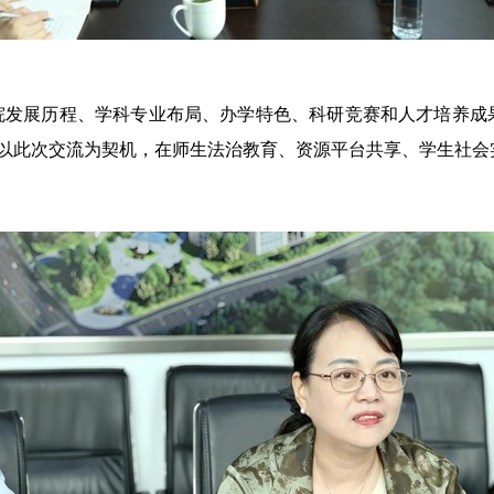
院
发展历程
、
学科专业布局
、
办学特色
、
科研竞赛
和
人才培养成
以此次交流为契机，在师生
法治教育
、
资源平台共享
、
学生社会