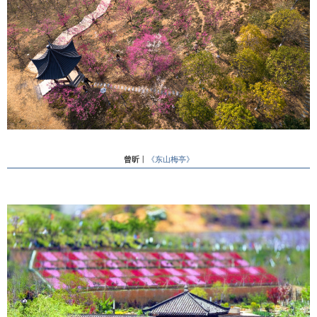
曾昕
丨
《东山梅亭》