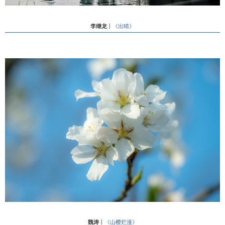
李继龙
丨
《出晴》
魏涛
丨
《山樱烂漫》