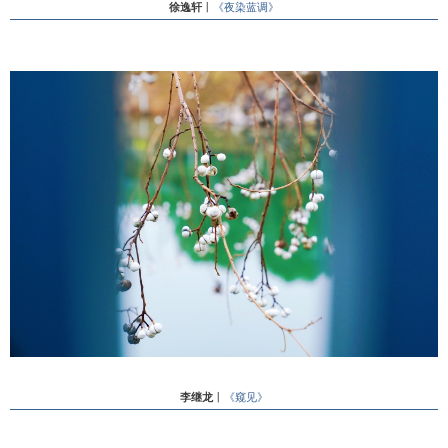
徐逸轩
丨
《夜染蓝调》
李继龙
丨
《窥见》