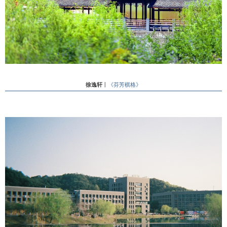
徐逸轩
丨
《芬芳棋格》