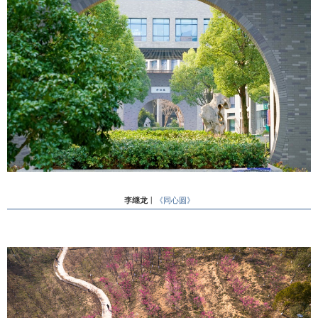
李继龙
丨
《同心圆》