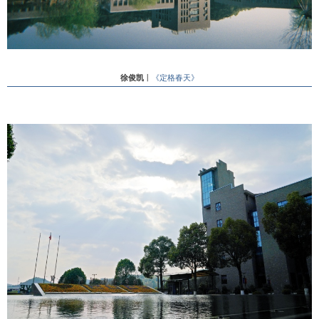
徐俊凯
丨
《定格春天》