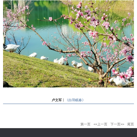
卢文军
丨
《白羽眠春》
第一页
<<上一页
下一页>>
尾页