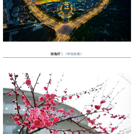
徐逸轩
丨
《华光绘卷》