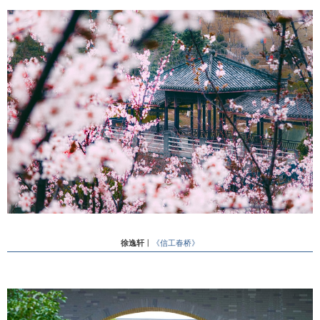
徐逸轩
丨
《信工春桥》