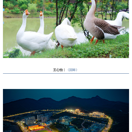
王心怡
丨
《回眸》