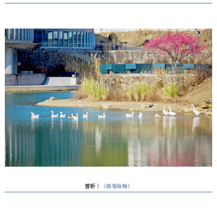
曾昕
丨
《曲项咏梅》