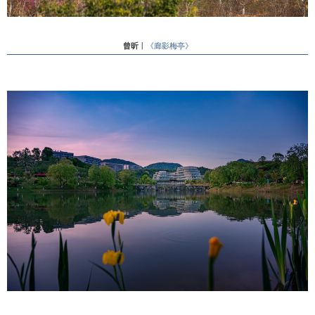
曾昕
丨
《廊影梅亭》