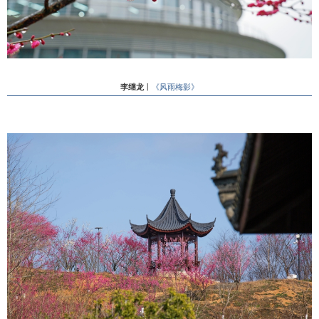
李继龙
丨
《风雨梅影》