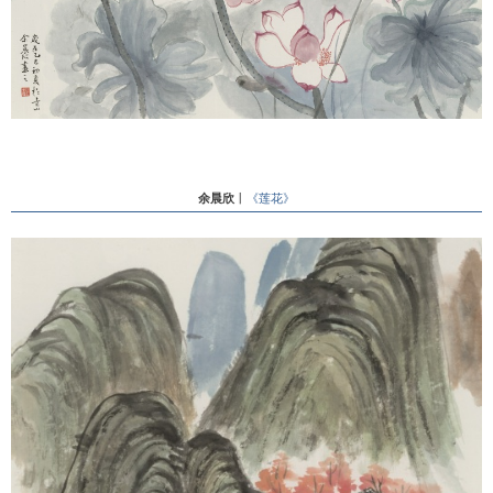
余晨欣
丨
《莲花》