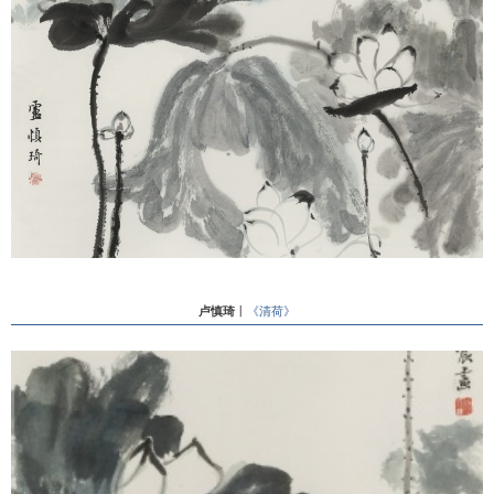
卢慎琦
丨
《清荷》