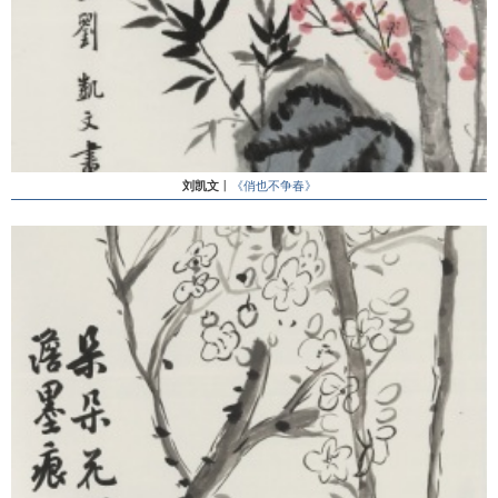
刘凯文
丨
《俏也不争春》