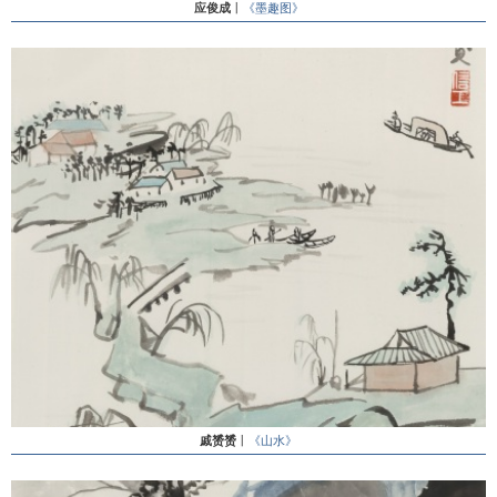
应俊成
丨
《墨趣图》
戚赟赟
丨
《山水》