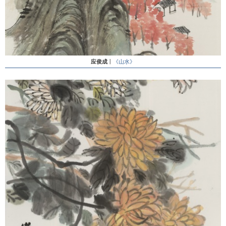
应俊成
丨
《山水》