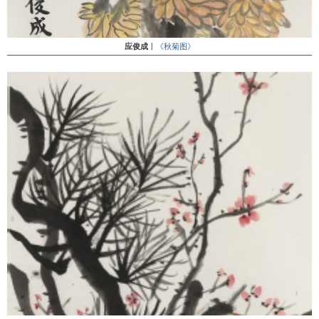
应俊成
丨
《秋菊图》