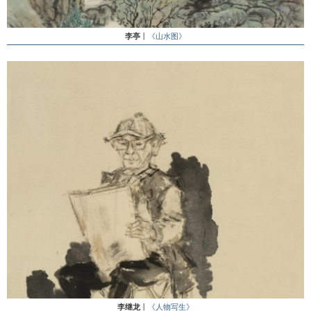
李亭
丨
《山水图》
李继龙
丨
《人物写生》