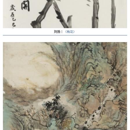
刘浩
丨
《梅花》