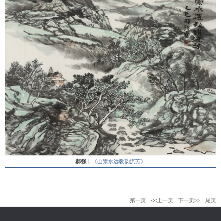
郝强
丨
《山崇水远教韵流芳》
第一页
<<上一页
下一页>>
尾页