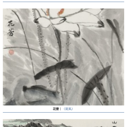
花蕾
丨
《荷风》