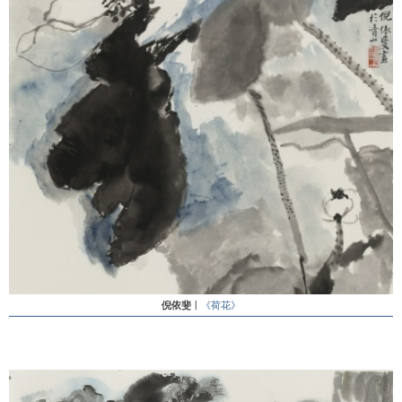
倪依斐
丨
《荷花》