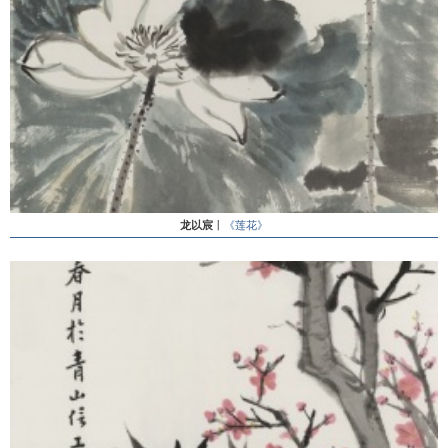
龙以宸
丨
《莲花》