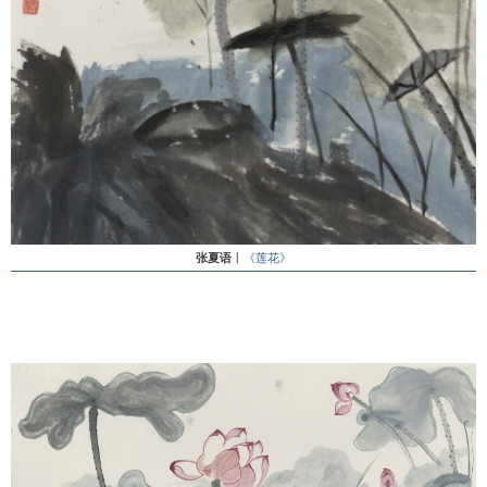
张夏语
丨
《莲花》