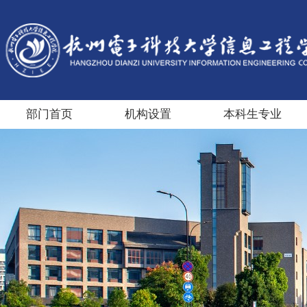
部门首页
机构设置
本科生专业