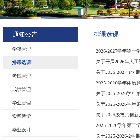
排课选课
通知公告
学籍管理
2026-2027学年第
关于开展2026年人
排课选课
关于2026-2027
考试管理
2025-2026学年体
成绩管理
关于2025-202
毕业管理
关于2025-2026
关于2025级拔尖创
实践教学
2025-2026学年第
毕业设计
关于2025-2026