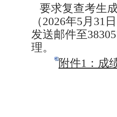
要求复查考生
（
202
6
年
5
月
31
日
发送邮件至
38305
理。
附件1：成绩