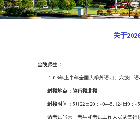
关于20
全院师生：
202
6
年上半年全国大学外语四
、
六级口语
封楼地点：笃行楼北楼
封楼时间：
5月22日20：40—5月24日9：45
请考试当天
，
考生和考试工作人员
从
笃行