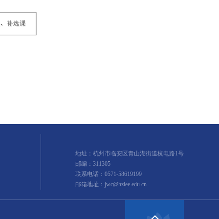
地址：杭州市临安区青山湖街道杭电路1号
邮编：311305
联系电话：0571-58619199
邮箱地址：jwc@hziee.edu.cn