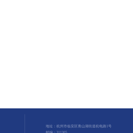
地址：杭州市临安区青山湖街道杭电路1号
邮编：311305