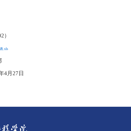
02）
xls
部
年4月27日