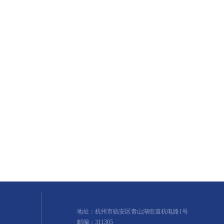
地址：杭州市临安区青山湖街道杭电路1号
邮编：311305