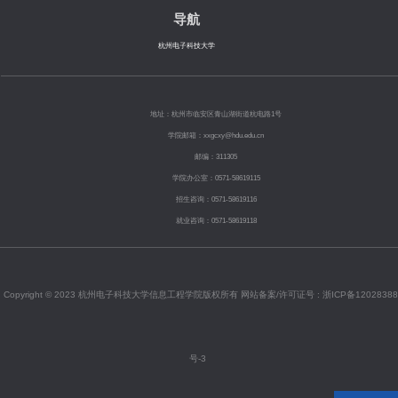
导航
杭州电子科技大学
地址：杭州市临安区青山湖街道杭电路1号
学院邮箱：xxgcxy@hdu.edu.cn
邮编：311305
学院办公室：0571-58619115
招生咨询：0571-58619116
就业咨询：0571-58619118
Copyright © 2023 杭州电子科技大学信息工程学院版权所有 网站备案/许可证号 :
浙ICP备12028388
号-3