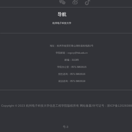
导航
杭州电子科技大学
地址：杭州市临安区青山湖街道杭电路1号
学院邮箱：xxgcxy@hdu.edu.cn
邮编：311305
学院办公室：0571-58619115
招生咨询：0571-58619116
就业咨询：0571-58619118
Copyright © 2023 杭州电子科技大学信息工程学院版权所有 网站备案/许可证号 :
浙ICP备12028388
号-3