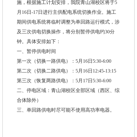
施，根据施工计划安排，我院青山湖校区将于
5
月
16
日
-17
日进行主供配电系统切换作业。施工
期间供电系统将临时调整为单回路运行模式，涉
及三次供电切换操作，将分别暂停供电约
30
分
钟。具体安排如下：
一、暂停供电时间
第一次（切换一路供电）：
5
月
16
日
5:30-6:00
第二次（切换二路供电）：
5
月
16
日
12:45-13:15
第三次（恢复两路供电）：
5
月
17
日
5:30-6:00
二、停电区域：青山湖校区全部区域（西区、综
合体除外）
三、单回路供电时尽可能不使用高功率电器。