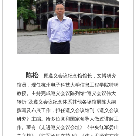
陈松
，原遵义会议纪念馆馆长
，文博研究
馆
员
，
现任杭州电子科技大学信息工程学院特聘
教授
。主持完成遵义会议陈列馆
“遵义会议伟大
转折”及遵义会议纪念体系其他各场馆展陈大纲
撰写及布展工作，担任遵义会议馆刊《遵义会议
研究》主编。给多位党和国家领导人做过讲解工
作。著有《走进遵义会议会址》《中央红军娄山
关之战》《红军长征在苟坝》《伟人毛泽东在这