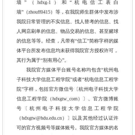
墙”（hdxg-1）和“杭电信工表白
墙”（zhouff0415）等，在我院师生群体中发布涉
我院日常管理的不实信息、找人替考的信息、找
人网店刷单的信息、物品交易的信息、甚至赌球
的信息等等。经查，凡带有“信工”简称字样的媒
体平台所发布信息均未获得我院官方授权许可，
其行为属于“别有用心”。
我院官方媒体平台账号名称均包含“杭州电
子科技大学信息工程学院”或者“杭电信息工程学
院”字样，包括官方微
信号〔杭州电子科技大学
信息工程学院（hdxgtw_com）〕、官方微博账
号〔杭州电子科技大学信息工程学院
（hdxgtw@hdu.edu.cn）〕
以及其他经过认证许
可的官方视频号等媒体账号。我院官方媒体的名