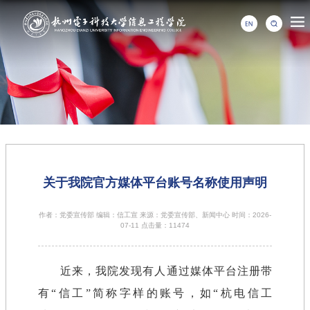
关于我院官方媒体平台账号名称使用声明
作者：党委宣传部 编辑：信工宣 来源：党委宣传部、新闻中心 时间：2026-
07-11 点击量：
11474
近来，我院发现有人通过媒体平台注册带
有“信工”简称字样的账号，如“杭电信工