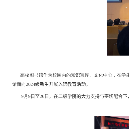
高校图书馆作为校园内的知识宝库、文化中心，在学
馆面向
202
4
级新生开展
入馆教育
活动。
9
月
9
日至
2
6
日，在二级学院的大力支持与密切配合下