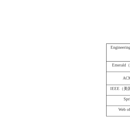
Engineerin
Emerald
（
A
IEEE
（美
Spr
Web of